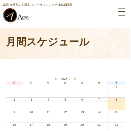
葛西 南葛西の美容室 ヘアーラウンジアクロ南葛西店
月間スケジュール
«
2026-8
»
日
月
火
水
木
金
土
1
2
3
4
5
6
7
8
9
10
11
12
13
14
15
16
17
18
19
20
21
22