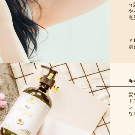
う
や
克
￥
別
Sp
髪
ド
ン
な