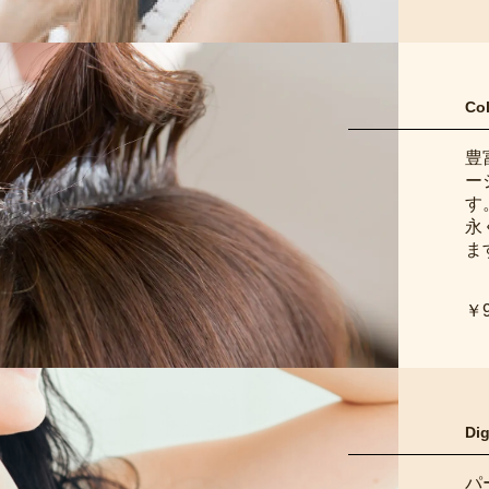
Co
豊
ー
す
永
ま
￥
Dig
パ