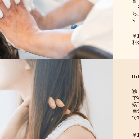
善
ー
ら
す
￥
料
Hai
独
で
矯
自
で
￥