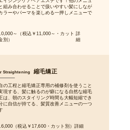
エイジングケアヘアエステです！他のメニュ
と組み合わせることで扱いやすい髪にしなが
カラーやパーマを楽しめる一押しメニューで
10,000～（税込￥11,000～・カット
金別）
縮毛矯正
r Straightening
自の工程と縮毛矯正専用の補修剤を使うこと
実現する、髪に触るのが癖になる自然な縮毛
正は、朝のスタイリング時間も大幅短縮でき
分に自信が持てる、髪質改善メニューの一つ
す
16,000（税込￥17,600・カット別）